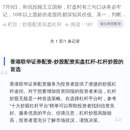
7月9日，和讯投顾王立国称，盯盘时有三句口诀务必牢
记，10年以上股龄的老股民都深知其价值。其一，判断当
前是机会还是风险，关键看情绪龙头表现，龙头表现强劲
栏目：
炒股配资实盘杠杆
阅读：
161
烟台期货配资
意味着机....
共 1 页/1 条记录
香港联华证券配资-炒股配资实盘杠杆-杠杆炒股的
首选
香港联华证券配资服务为投资者提供了便捷的炒股杠
杆途径。对于想要增加投资回报的投资者来说，杠杆
炒股无疑是一种首选策略。在选择杠杆平台时，参考
“十大炒股杠杆平台”榜单可以帮助投资者找到信誉良
好、服务优质的平台。但请注意，杠杆炒股风险较
高，投资者需充分了解市场状况，谨慎决策。