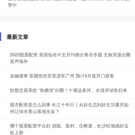
警中
最新文章
2023股票配资 美国知名中文月刊推出青岛专题 文旅浪漫出圈
·
蜚声海外
金融债券 茶颜悦色官宣进军广州 预计9月底开门迎客
·
炒股交易系统 “鱼鳞坝”出圈！十堰这条河，水清岸绿鱼归来
·
股市配资是怎么回事 长江十年行丨从好生态到好生活重庆如
·
何让绿水青山落地生金？
哪个股票配资平台好 游园、逛村、住树屋，长沙松弛感好去
·
处上新