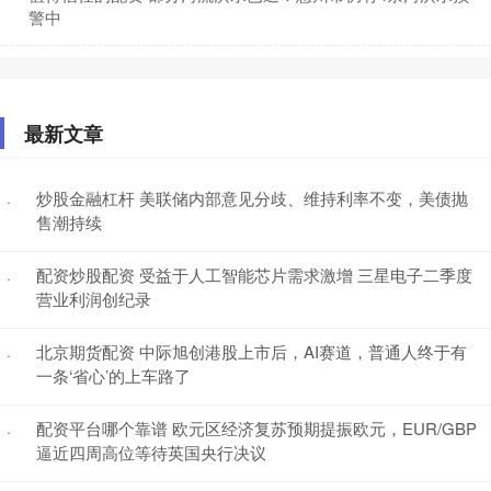
警中
最新文章
炒股金融杠杆 美联储内部意见分歧、维持利率不变，美债抛
·
售潮持续
配资炒股配资 受益于人工智能芯片需求激增 三星电子二季度
·
营业利润创纪录
北京期货配资 中际旭创港股上市后，AI赛道，普通人终于有
·
一条‘省心’的上车路了
配资平台哪个靠谱 欧元区经济复苏预期提振欧元，EUR/GBP
·
逼近四周高位等待英国央行决议