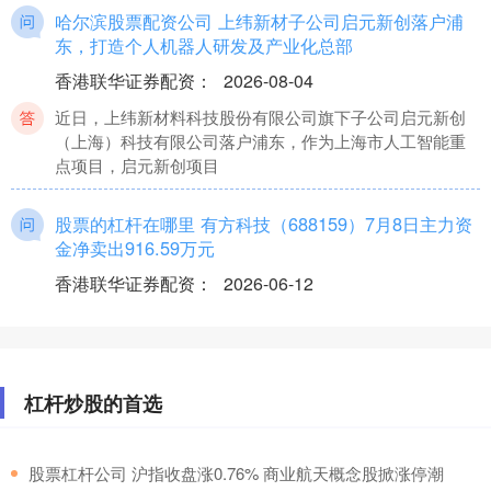
哈尔滨股票配资公司 上纬新材子公司启元新创落户浦
东，打造个人机器人研发及产业化总部
香港联华证券配资
：
2026-08-04
近日，上纬新材料科技股份有限公司旗下子公司启元新创
（上海）科技有限公司落户浦东，作为上海市人工智能重
点项目，启元新创项目
股票的杠杆在哪里 有方科技（688159）7月8日主力资
金净卖出916.59万元
香港联华证券配资
：
2026-06-12
证券之星消息，截至2025年7月8日收盘，有方科技
(688159)报收于58.87元，上涨4.79%，换手率8.45%，
杠杆炒股的首选
值得信任的配资 部分河流洪水已退！惠州市仍有4条河
洪水预警中
香港联华证券配资
：
2026-06-16
​股票杠杆公司 沪指收盘涨0.76% 商业航天概念股掀涨停潮