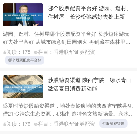
哪个股票配资平台好 游园、逛村、
住树屋，长沙松弛感好去处上新
游园、逛村、住树屋哪个股票配资平台好 长沙短途游玩
好去处已备好 从城市绿意到田园烟火 再到藏在森林里的
童话树屋 周末逃离城市计划 安排起来～ 稻梦沙田田园综
阅读：
175
栏目：
香港联华证券配资
合体....
哪个股票配资平台好
炒股融资渠道 陕西宁陕：绿水青山
激活夏日消费新动能
盛夏时节炒股融资渠道，地处秦岭腹地的陕西省宁陕县凭
借21℃清凉生态资源，积极打造特色文旅新场景。亲水避
暑游、乡村研学游、赛事经济、夜间经济等业态百花齐
阅读：
176
栏目：
香港联华证券配资
炒股融资渠道
放，充分激....