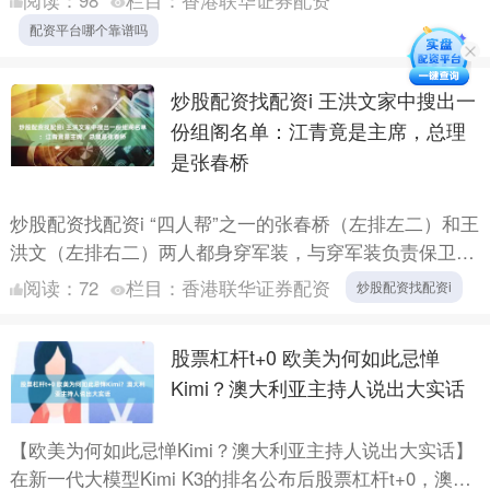
中、脊髓....
配资平台哪个靠谱吗
炒股配资找配资i 王洪文家中搜出一
份组阁名单：江青竟是主席，总理
是张春桥
炒股配资找配资i “四人帮”之一的张春桥（左排左二）和王
洪文（左排右二）两人都身穿军装，与穿军装负责保卫毛
泽东的汪东兴（左排右一），形成一种很有趣的对比现
阅读：
72
栏目：
香港联华证券配资
炒股配资找配资i
象。最....
股票杠杆t+0 欧美为何如此忌惮
Kimi？澳大利亚主持人说出大实话
【欧美为何如此忌惮Kimi？澳大利亚主持人说出大实话】
在新一代大模型Kimi K3的排名公布后股票杠杆t+0，澳大