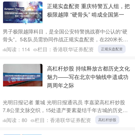
正规实盘配资 重庆特警五人组，把
极限越障 “硬骨头” 啃成全国第一
男子极限越障科目，是全国公安特警挑战赛中公认的“硬
骨头”。5名队员需协同作战正规实盘配资，在220米长的
赛道上连续跨越21个障碍。全程下来，心肺几近炸裂，双
阅读：
114
栏目：
香港联华证券配资
正规实盘配资
臂酸....
高杠杆炒股 持续释放古都历史文化
魅力——写在北京中轴线申遗成功
两周年之际
光明日报记者 董城 光明日报通讯员 李嘉梁高杠杆炒股
7.8公里文脉交织，15处遗产要素凝结千年古城的历史魅
力。 2024年7月27日，“北京中轴线——中国理想....
阅读：
80
栏目：
香港联华证券配资
高杠杆炒股