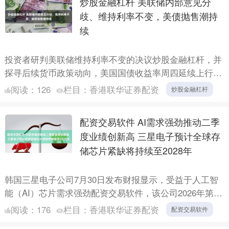
炒股金融杠杆 美联储内部意见分
歧、维持利率不变，美债抛售潮持
续
投资者研判美联储维持利率不变的决议炒股金融杠杆，并
探寻后续货币政策动向，美国国债收益率周四延续上行走
势。 美国东部时间凌晨3点20分，30年期美债收益率上行
阅读：
126
栏目：
香港联华证券配资
炒股金融杠杆
逾9....
配资交易软件 AI需求强劲推动二季
度业绩创新高 三星电子预计全球存
储芯片紧缺将持续至2028年
韩国三星电子公司7月30日发布财报显示，受益于人工智
能（AI）芯片需求强劲配资交易软件，该公司2026年第二
季度净利润达71.63万亿韩元（约合496.4亿美元....
阅读：
176
栏目：
香港联华证券配资
配资交易软件