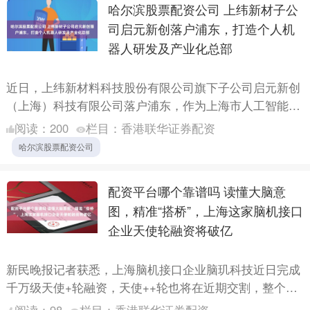
哈尔滨股票配资公司 上纬新材子公
司启元新创落户浦东，打造个人机
器人研发及产业化总部
近日，上纬新材料科技股份有限公司旗下子公司启元新创
（上海）科技有限公司落户浦东，作为上海市人工智能重
点项目，启元新创项目同步落地张江机器人谷。这是上纬
阅读：
200
栏目：
香港联华证券配资
新材持续深....
哈尔滨股票配资公司
配资平台哪个靠谱吗 读懂大脑意
图，精准“搭桥”，上海这家脑机接口
企业天使轮融资将破亿
新民晚报记者获悉，上海脑机接口企业脑玑科技近日完成
千万级天使+轮融资，天使++轮也将在近期交割，整个天
使阶段累计融资额将超1亿元。 脑玑科技瞄准的是脑卒
阅读：
98
栏目：
香港联华证券配资