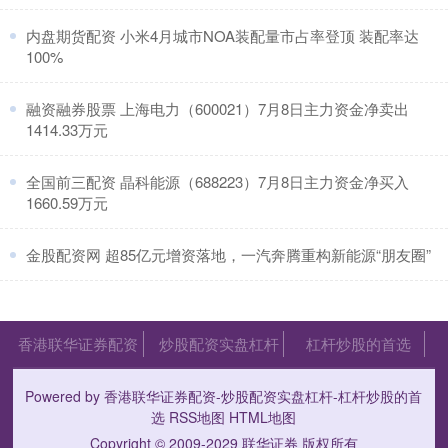
南都讯 记者从惠州水文分局获悉，截至8月6日8时值得信任
的配资，惠州市仍有4条河流4个站点洪水预警继续生效
​内盘期货配资 小米4月城市NOA装配量市占率登顶 装配率达
中。 其中，蓝
100%
​融资融券股票 上海电力（600021）7月8日主力资金净卖出
1414.33万元
​全国前三配资 晶科能源（688223）7月8日主力资金净买入
1660.59万元
​金股配资网 超85亿元增资落地，一汽奔腾重构新能源“朋友圈”
香港联华证券配资
炒股配资实盘杠杆
杠杆炒股的首选
Powered by
香港联华证券配资-炒股配资实盘杠杆-杠杆炒股的首
选
RSS地图
HTML地图
Copyright
© 2009-2029
联华证券
版权所有